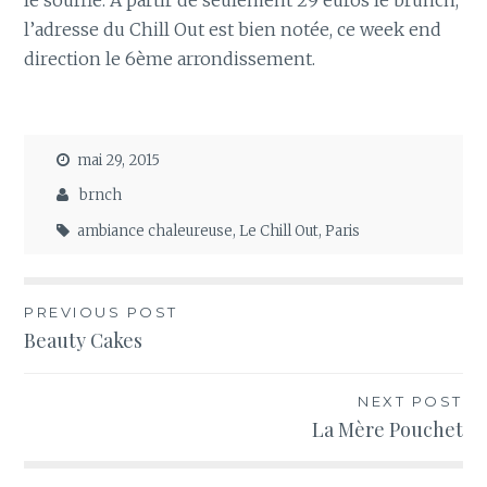
le souffle. A partir de seulement 29 euros le brunch,
l’adresse du Chill Out est bien notée, ce week end
direction le 6ème arrondissement.
mai 29, 2015
brnch
ambiance chaleureuse
,
Le Chill Out
,
Paris
Navigation
PREVIOUS POST
Beauty Cakes
de
l’article
NEXT POST
La Mère Pouchet