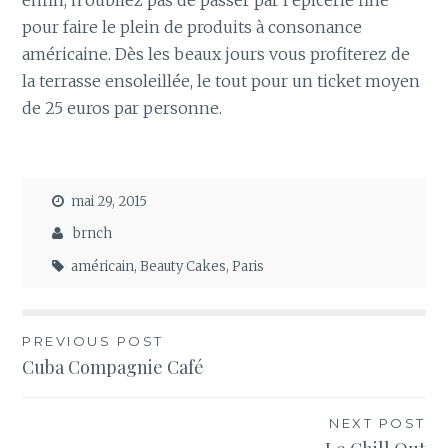
enfin, n’oubliez pas de passer par l’épicerie fine
pour faire le plein de produits à consonance
américaine. Dès les beaux jours vous profiterez de
la terrasse ensoleillée, le tout pour un ticket moyen
de 25 euros par personne.
mai 29, 2015
brnch
américain
,
Beauty Cakes
,
Paris
Navigation
PREVIOUS POST
Cuba Compagnie Café
de
l’article
NEXT POST