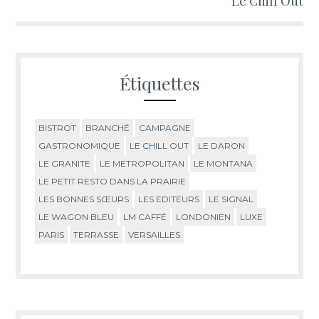
Le Chill Out
Étiquettes
BISTROT
BRANCHÉ
CAMPAGNE
GASTRONOMIQUE
LE CHILL OUT
LE DARON
LE GRANITE
LE METROPOLITAN
LE MONTANA
LE PETIT RESTO DANS LA PRAIRIE
LES BONNES SŒURS
LES EDITEURS
LE SIGNAL
LE WAGON BLEU
LM CAFFÉ
LONDONIEN
LUXE
PARIS
TERRASSE
VERSAILLES