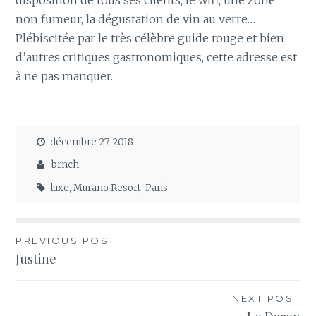
disposition de tous ses clients, le wifi, une zone
non fumeur, la dégustation de vin au verre…
Plébiscitée par le très célèbre guide rouge et bien
d’autres critiques gastronomiques, cette adresse est
à ne pas manquer.
décembre 27, 2018
brnch
luxe
,
Murano Resort
,
Paris
Navigation
PREVIOUS POST
Justine
de
l’article
NEXT POST