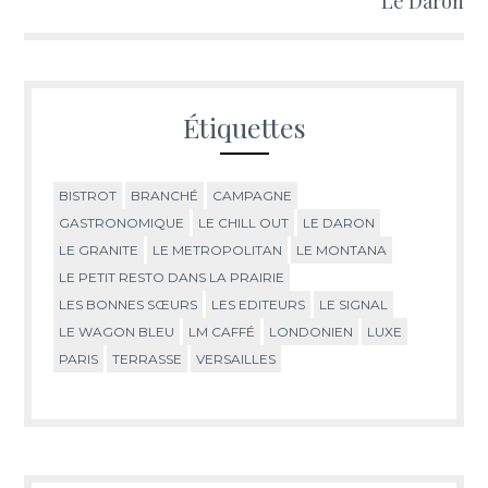
Le Daron
Étiquettes
BISTROT
BRANCHÉ
CAMPAGNE
GASTRONOMIQUE
LE CHILL OUT
LE DARON
LE GRANITE
LE METROPOLITAN
LE MONTANA
LE PETIT RESTO DANS LA PRAIRIE
LES BONNES SŒURS
LES EDITEURS
LE SIGNAL
LE WAGON BLEU
LM CAFFÉ
LONDONIEN
LUXE
PARIS
TERRASSE
VERSAILLES