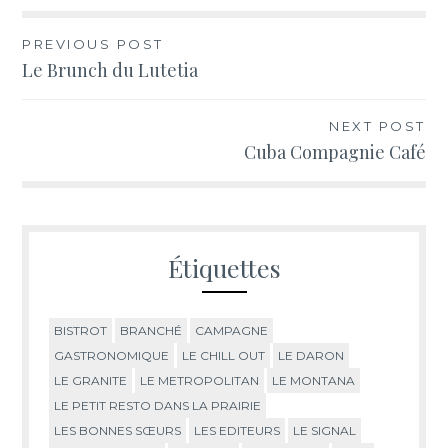
Navigation
PREVIOUS POST
Le Brunch du Lutetia
de
l’article
NEXT POST
Cuba Compagnie Café
Étiquettes
BISTROT
BRANCHÉ
CAMPAGNE
GASTRONOMIQUE
LE CHILL OUT
LE DARON
LE GRANITE
LE METROPOLITAN
LE MONTANA
LE PETIT RESTO DANS LA PRAIRIE
LES BONNES SŒURS
LES EDITEURS
LE SIGNAL