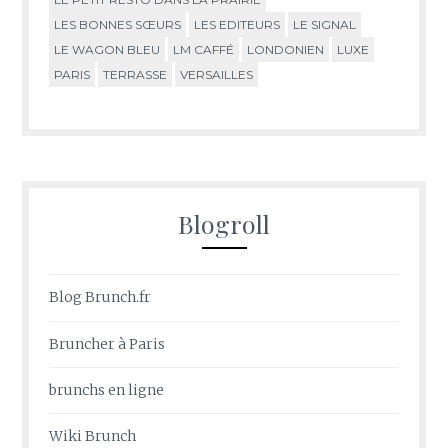
LES BONNES SŒURS
LES EDITEURS
LE SIGNAL
LE WAGON BLEU
LM CAFFÉ
LONDONIEN
LUXE
PARIS
TERRASSE
VERSAILLES
Blogroll
Blog Brunch.fr
Bruncher à Paris
brunchs en ligne
Wiki Brunch